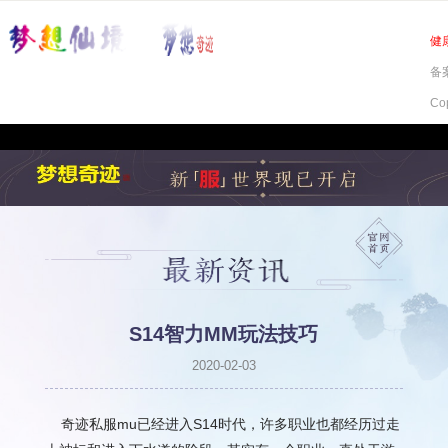
健
备案
Co
S14智力MM玩法技巧
2020-02-03
奇迹私服mu已经进入S14时代，许多职业也都经历过走