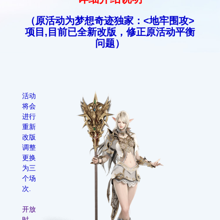
（原活动为梦想奇迹独家：<地牢围攻>
项目,目前已全新改版，修正原活动平衡
问题）
活动
将会
进行
重新
改版
调整
更换
为三
个场
次.
开放
时